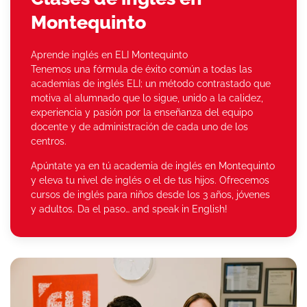
Montequinto
Aprende inglés en ELI Montequinto
Tenemos una fórmula de éxito común a todas las
academias de inglés ELI; un método contrastado que
motiva al alumnado que lo sigue, unido a la calidez,
experiencia y pasión por la enseñanza del equipo
docente y de administración de cada uno de los
centros.
Apúntate ya en tú academia de inglés en Montequinto
y eleva tu nivel de inglés o el de tus hijos. Ofrecemos
cursos de inglés para niños desde los 3 años, jóvenes
y adultos. Da el paso… and speak in English!