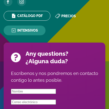
CATÁLOGO PDF
PRECIOS
INTENSIVOS
Any questions?
¿Alguna duda?
Escríbenos y nos pondremos en contacto
contigo lo antes posible.