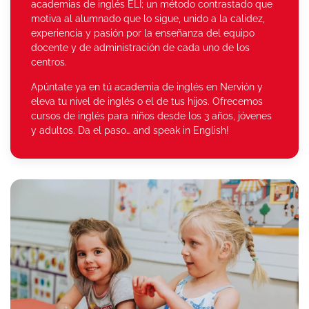
academias de inglés ELI; un método contrastado que
motiva al alumnado que lo sigue, unido a la calidez,
experiencia y pasión por la enseñanza del equipo
docente y de administración de cada uno de los
centros.
Apúntate ya en tú academia de inglés en Nervión y
eleva tu nivel de inglés o el de tus hijos. Ofrecemos
cursos de inglés para niños desde los 3 años, jóvenes
y adultos. Da el paso… and speak in English!