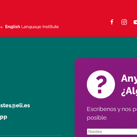
Any
¿A
este1@eli.es
Escríbenos y nos p
app
posible.