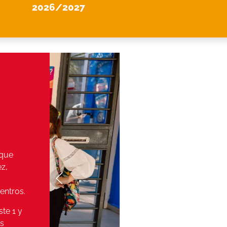
2026/2027
 que
ez,
entros.
te 1 y
os