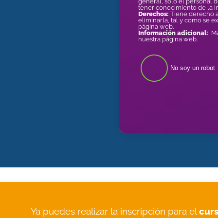
general, sólo el personal 
tener conocimiento de la 
Derechos:
Tiene derecho a
eliminarla, tal y como se e
página web.
Información adicional:
Más
nuestra página web.
No soy un robot
Ya puedes realizar la inscripción para el
cur