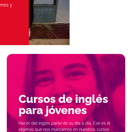
enes y
Cursos de inglés
para
jóvenes
Hacer del inglés parte de su día a día. Ese es el
objetivo que nos marcamos en nuestros cursos