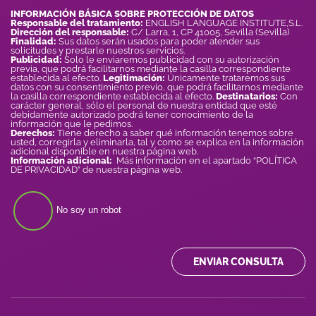
INFORMACIÓN BÁSICA SOBRE PROTECCIÓN DE DATOS
Responsable del tratamiento:
ENGLISH LANGUAGE INSTITUTE,S.L.
Dirección del responsable:
C/ Larra, 1, CP 41005, Sevilla (Sevilla)
Finalidad:
Sus datos serán usados para poder atender sus
solicitudes y prestarle nuestros servicios.
Publicidad:
Solo le enviaremos publicidad con su autorización
previa, que podrá facilitarnos mediante la casilla correspondiente
establecida al efecto.
Legitimación:
Únicamente trataremos sus
datos con su consentimiento previo, que podrá facilitarnos mediante
la casilla correspondiente establecida al efecto.
Destinatarios:
Con
carácter general, sólo el personal de nuestra entidad que esté
debidamente autorizado podrá tener conocimiento de la
información que le pedimos.
Derechos:
Tiene derecho a saber qué información tenemos sobre
usted, corregirla y eliminarla, tal y como se explica en la información
adicional disponible en nuestra página web.
Información adicional:
Más información en el apartado “POLÍTICA
DE PRIVACIDAD” de nuestra página web.
No soy un robot
ENVIAR CONSULTA