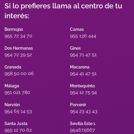
Si lo prefieres llama al centro de tu
interés:
Bormujos
Camas
955 72 34 70
955 136 444
Dos Hermanas
Gines
954 72 39 52
954 71 47 51
Granada
Macarena
958 50 00 06
954 41 47 51
Málaga
Montequinto
951 021 780
954 12 75 94
Nervión
Porvenir
954 65 14 53
954 23 43 43
Santa Justa
Sevilla Este 1
955 12 70 62
954675667