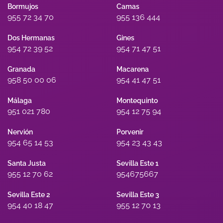
Bormujos
Camas
955 72 34 70
955 136 444
Dos Hermanas
Gines
954 72 39 52
954 71 47 51
Granada
Macarena
958 50 00 06
954 41 47 51
Málaga
Montequinto
951 021 780
954 12 75 94
Nervión
Porvenir
954 65 14 53
954 23 43 43
Santa Justa
Sevilla Este 1
955 12 70 62
954675667
Sevilla Este 2
Sevilla Este 3
954 40 18 47
955 12 70 13