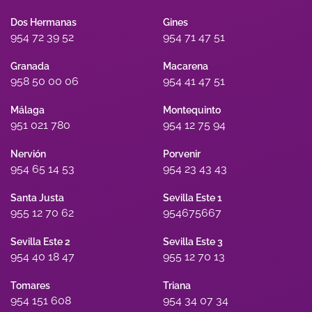
Dos Hermanas
Gines
954 72 39 52
954 71 47 51
Granada
Macarena
958 50 00 06
954 41 47 51
Málaga
Montequinto
951 021 780
954 12 75 94
Nervión
Porvenir
954 65 14 53
954 23 43 43
Santa Justa
Sevilla Este 1
955 12 70 62
954675667
Sevilla Este 2
Sevilla Este 3
954 40 18 47
955 12 70 13
Tomares
Triana
954 151 608
954 34 07 34