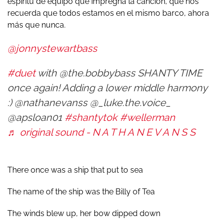
espíritu de equipo que impregna la canción, que nos
recuerda que todos estamos en el mismo barco, ahora
más que nunca.
@jonnystewartbass
#duet
with @the.bobbybass SHANTY TIME
once again! Adding a lower middle harmony
:) @nathanevanss @_luke.the.voice_
@apsloan01
#shantytok
#wellerman
♬ original sound - N A T H A N E V A N S S
There once was a ship that put to sea
The name of the ship was the Billy of Tea
The winds blew up, her bow dipped down