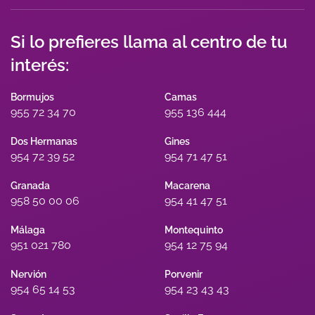
Si lo prefieres llama al centro de tu
interés:
Bormujos
Camas
955 72 34 70
955 136 444
Dos Hermanas
Gines
954 72 39 52
954 71 47 51
Granada
Macarena
958 50 00 06
954 41 47 51
Málaga
Montequinto
951 021 780
954 12 75 94
Nervión
Porvenir
954 65 14 53
954 23 43 43