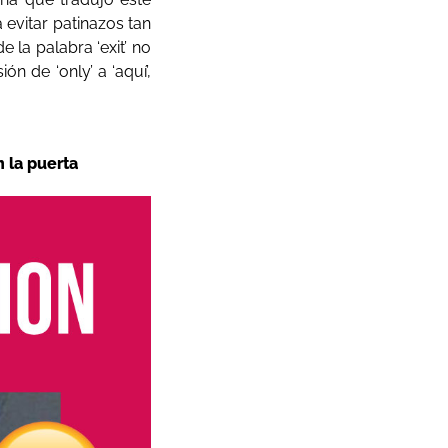
evitar patinazos tan
 la palabra ‘exit’ no
n de ‘only’ a ‘aquí’,
 la puerta