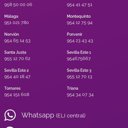
958 50 00 06
954 41 47 51
Málaga
Montequinto
951 021 780
954 12 75 94
Nervión
Porvenir
954 65 14 53
954 23 43 43
Santa Justa
Sevilla Este 1
955 12 70 62
954675667
Sevilla Este 2
Sevilla Este 3
954 40 18 47
955 12 70 13
Tomares
Triana
954 151 608
954 34 07 34
Whatsapp
(ELI central)