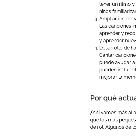
tener un ritmo y
niños familiariza
Ampliación del 
Las canciones in
aprender y recor
y aprender nuev
Desarrollo de hab
Cantar canciones
puede ayudar a l
pueden incluir 
mejorar la memo
Por qué actua
¿Y si vamos más all
que los más peques 
de rol. Algunos de l