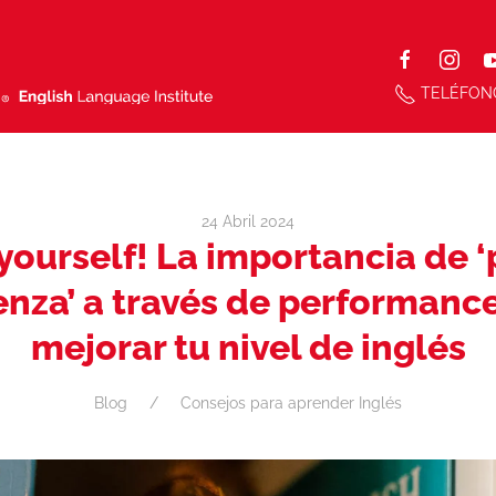
TELÉFON
24 Abril 2024
yourself! La importancia de ‘
nza’ a través de performanc
mejorar tu nivel de inglés
Blog
Consejos para aprender Inglés