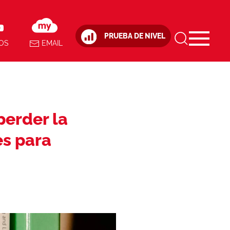
PRUEBA DE NIVEL
OS
EMAIL
perder la
es para