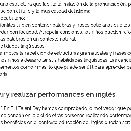
 una estructura que facilita la imitación de la pronunciación, 
rse con el flujo y la musicalidad del idioma.
vocabulario:
fantiles suelen contener palabras y frases cotidianas que lo
dar con facilidad. Al repetir canciones, los niños pueden ref
as palabras en un contexto natural.
ilidades lingüísticas:
 implica la repetición de estructuras gramaticales y frases 
os niños a desarrollar sus habilidades lingüísticas. Las canc
elementos como rimas, lo que puede ser útil para aprender pa
ria.
r y realizar performances en inglés
á? En ELI Talent Day hemos comprobado lo motivador que pu
se pongan en la piel de otras personas realizando performa
os beneficios en el contexto educación del inglés pueden ser: