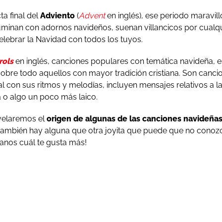
ta final del
Adviento
(
Advent
en inglés), ese periodo maravil
luminan con adornos navideños, suenan villancicos por cualq
elebrar la Navidad con todos los tuyos.
rols
en inglés, canciones populares con temática navideña, e
 sobre todo aquellos con mayor tradición cristiana. Son can
l con sus ritmos y melodías, incluyen mensajes relativos a l
a o algo un poco más laico.
svelaremos el
origen de algunas de las canciones navideñas
ambién hay alguna que otra joyita que puede que no conozcái
ntanos cuál te gusta más!