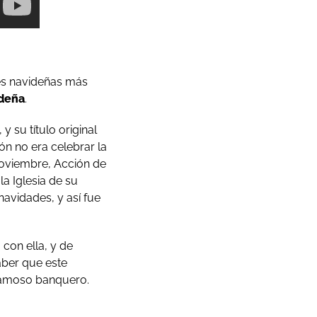
nes navideñas más
ideña
.
 su título original
ión no era celebrar la
 noviembre, Acción de
 la Iglesia de su
navidades, y así fue
 con ella, y de
aber que este
famoso banquero.