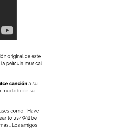
sión original de este
 la película musical
ulce canción
a su
 ha mudado de su
rases como: ''Have
dear to us/Will be
timas… Los amigos