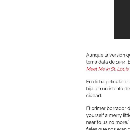
Aunque la versión qu
tema data de 1944. E
Meet Me in St. Louis.
En dicha película, e
hija, en un intento 
ciudad.
El primer borrador d
yourself a merry litt
near to us no more.
fieles que nos eran 