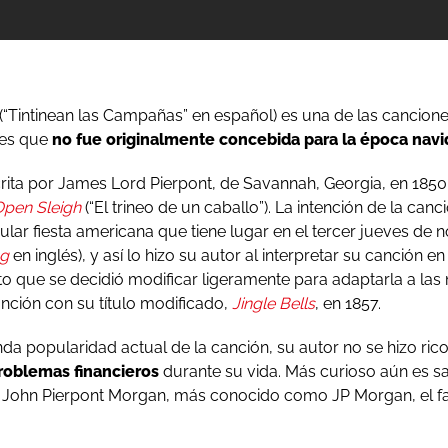
(“Tintinean las Campañas” en español) es una de las cancio
 es que
no fue originalmente concebida para la época nav
rita por James Lord Pierpont, de Savannah, Georgia, en 1850, y
Open Sleigh
(“El trineo de un caballo”). La intención de la canc
ular fiesta americana que tiene lugar en el tercer jueves de
ng
en inglés), y así lo hizo su autor al interpretar su canción en
xito que se decidió modificar ligeramente para adaptarla a las 
anción con su título modificado,
Jingle Bells
, en 1857.
da popularidad actual de la canción, su autor no se hizo rico
problemas financieros
durante su vida. Más curioso aún es s
de John Pierpont Morgan, más conocido como JP Morgan, el 