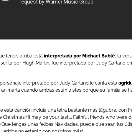
e tenéis arriba está
interpretada por Michael Bublé
, la ver
scrita por Hugh Martin, fue interpretada por Judy Garland en
l personaje interpretado por Judy Garland le canta esta
agrid
de animarla cuando ambas están tristes porque su familia se
e esta canción incluía una letra bastante más lúgubre, con f
le Christmas/It may be your last.... Faithful friends who were 
'' (Que tengas unas felices Navidades, puede que sean tus úl
queridos no estarán con nosotros más).