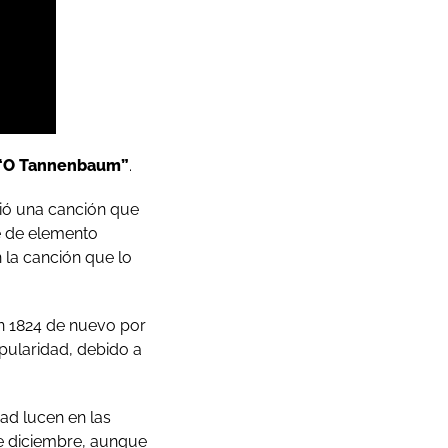
“O Tannenbaum”
.
bió una canción que
e de elemento
n la canción que lo
en 1824 de nuevo por
opularidad, debido a
ad lucen en las
de diciembre, aunque