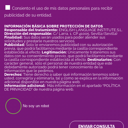
Consiento el uso de mis datos personales para recibir
publicidad de su entidad.
INFORMACIÓN BÁSICA SOBRE PROTECCIÓN DE DATOS
Responsable del tratamiento:
ENGLISH LANGUAGE INSTITUTE,S.L.
Dirección del responsable:
C/ Larra, 1, CP 41005, Sevilla (Sevilla)
Finalidad:
Sus datos serán usados para poder atender sus
solicitudes y prestarle nuestros servicios.
Publicidad:
Solo le enviaremos publicidad con su autorización
previa, que podrá facilitarnos mediante la casilla correspondiente
establecida al efecto.
Legitimación:
Únicamente trataremos sus
datos con su consentimiento previo, que podrá facilitarnos mediante
la casilla correspondiente establecida al efecto.
Destinatarios:
Con
carácter general, sólo el personal de nuestra entidad que esté
debidamente autorizado podrá tener conocimiento de la
información que le pedimos.
Derechos:
Tiene derecho a saber qué información tenemos sobre
usted, corregirla y eliminarla, tal y como se explica en la información
adicional disponible en nuestra página web.
Información adicional:
Más información en el apartado “POLÍTICA
DE PRIVACIDAD” de nuestra página web.
No soy un robot
ENVIAR CONSULTA