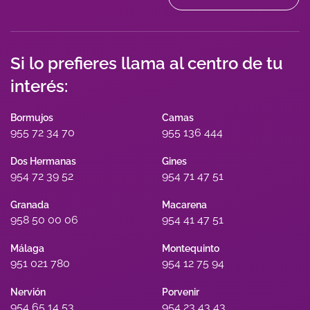
Si lo prefieres llama al centro de tu
interés:
Bormujos
Camas
955 72 34 70
955 136 444
Dos Hermanas
Gines
954 72 39 52
954 71 47 51
Granada
Macarena
958 50 00 06
954 41 47 51
Málaga
Montequinto
951 021 780
954 12 75 94
Nervión
Porvenir
954 65 14 53
954 23 43 43