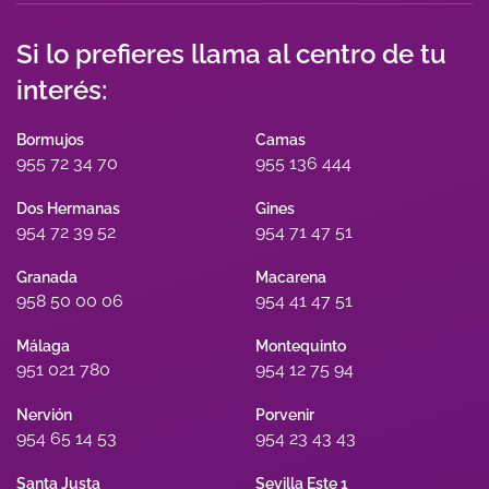
Si lo prefieres llama al centro de tu
interés:
Bormujos
Camas
955 72 34 70
955 136 444
Dos Hermanas
Gines
954 72 39 52
954 71 47 51
Granada
Macarena
958 50 00 06
954 41 47 51
Málaga
Montequinto
951 021 780
954 12 75 94
Nervión
Porvenir
954 65 14 53
954 23 43 43
Santa Justa
Sevilla Este 1