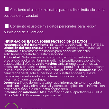
Consiento el uso de mis datos para los fines indicados en la
política de privacidad
Consiento el uso de mis datos personales para recibir
publicidad de su entidad.
INFORMACIÓN BÁSICA SOBRE PROTECCIÓN DE DATOS
Responsable del tratamiento:
ENGLISH LANGUAGE INSTITUTE,S.L.
Dirección del responsable:
C/ Larra, 1, CP 41005, Sevilla (Sevilla)
Finalidad:
Sus datos serán usados para poder atender sus
solicitudes y prestarle nuestros servicios.
Publicidad:
Solo le enviaremos publicidad con su autorización
previa, que podrá facilitarnos mediante la casilla correspondiente
establecida al efecto.
Legitimación:
Únicamente trataremos sus
datos con su consentimiento previo, que podrá facilitarnos mediante
la casilla correspondiente establecida al efecto.
Destinatarios:
Con
carácter general, sólo el personal de nuestra entidad que esté
debidamente autorizado podrá tener conocimiento de la
información que le pedimos.
Derechos:
Tiene derecho a saber qué información tenemos sobre
usted, corregirla y eliminarla, tal y como se explica en la información
adicional disponible en nuestra página web.
Información adicional:
Más información en el apartado “POLÍTICA
DE PRIVACIDAD” de nuestra página web.