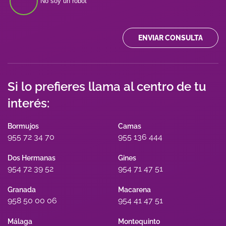
No soy un robot
ENVIAR CONSULTA
Si lo prefieres llama al centro de tu
interés:
Bormujos
Camas
955 72 34 70
955 136 444
Dos Hermanas
Gines
954 72 39 52
954 71 47 51
Granada
Macarena
958 50 00 06
954 41 47 51
Málaga
Montequinto