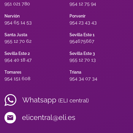
951 021 780
954 12 75 94
Nervión
Porvenir
954 65 14 53
954 23 43 43
Santa Justa
Sevilla Este 1
955 12 70 62
954675667
Sevilla Este 2
Sevilla Este 3
954 40 18 47
955 12 70 13
Tomares
Triana
954 151 608
954 34 07 34
Whatsapp
(ELI central)
elicentral@eli.es