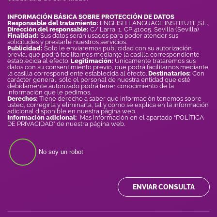
INFORMACIÓN BÁSICA SOBRE PROTECCIÓN DE DATOS
Responsable del tratamiento:
ENGLISH LANGUAGE INSTITUTE,S.L.
Dirección del responsable:
C/ Larra, 1, CP 41005, Sevilla (Sevilla)
Finalidad:
Sus datos serán usados para poder atender sus
solicitudes y prestarle nuestros servicios.
Publicidad:
Solo le enviaremos publicidad con su autorización
previa, que podrá facilitarnos mediante la casilla correspondiente
establecida al efecto.
Legitimación:
Únicamente trataremos sus
datos con su consentimiento previo, que podrá facilitarnos mediante
la casilla correspondiente establecida al efecto.
Destinatarios:
Con
carácter general, sólo el personal de nuestra entidad que esté
debidamente autorizado podrá tener conocimiento de la
información que le pedimos.
Derechos:
Tiene derecho a saber qué información tenemos sobre
usted, corregirla y eliminarla, tal y como se explica en la información
adicional disponible en nuestra página web.
Información adicional:
Más información en el apartado “POLÍTICA
DE PRIVACIDAD” de nuestra página web.
No soy un robot
ENVIAR CONSULTA