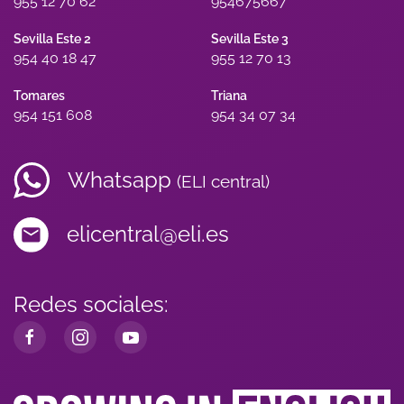
955 12 70 62
954675667
Sevilla Este 2
Sevilla Este 3
954 40 18 47
955 12 70 13
Tomares
Triana
954 151 608
954 34 07 34
Whatsapp
(ELI central)
elicentral@eli.es
Redes sociales: