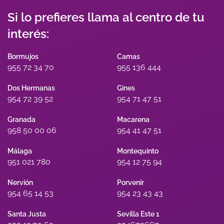
Si lo prefieres llama al centro de tu
interés:
Bormujos
Camas
955 72 34 70
955 136 444
Dos Hermanas
Gines
954 72 39 52
954 71 47 51
Granada
Macarena
958 50 00 06
954 41 47 51
Málaga
Montequinto
951 021 780
954 12 75 94
Nervión
Porvenir
954 65 14 53
954 23 43 43
Santa Justa
Sevilla Este 1