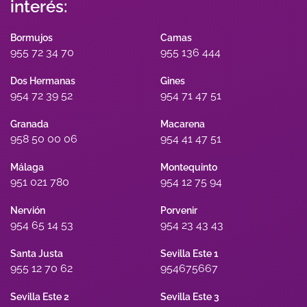
interés:
Bormujos
Camas
955 72 34 70
955 136 444
Dos Hermanas
Gines
954 72 39 52
954 71 47 51
Granada
Macarena
958 50 00 06
954 41 47 51
Málaga
Montequinto
951 021 780
954 12 75 94
Nervión
Porvenir
954 65 14 53
954 23 43 43
Santa Justa
Sevilla Este 1
955 12 70 62
954675667
Sevilla Este 2
Sevilla Este 3