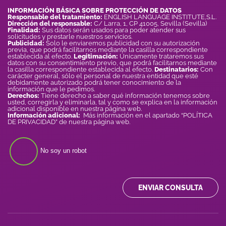
INFORMACIÓN BÁSICA SOBRE PROTECCIÓN DE DATOS
Responsable del tratamiento:
ENGLISH LANGUAGE INSTITUTE,S.L.
Dirección del responsable:
C/ Larra, 1, CP 41005, Sevilla (Sevilla)
Finalidad:
Sus datos serán usados para poder atender sus
solicitudes y prestarle nuestros servicios.
Publicidad:
Solo le enviaremos publicidad con su autorización
previa, que podrá facilitarnos mediante la casilla correspondiente
establecida al efecto.
Legitimación:
Únicamente trataremos sus
datos con su consentimiento previo, que podrá facilitarnos mediante
la casilla correspondiente establecida al efecto.
Destinatarios:
Con
carácter general, sólo el personal de nuestra entidad que esté
debidamente autorizado podrá tener conocimiento de la
información que le pedimos.
Derechos:
Tiene derecho a saber qué información tenemos sobre
usted, corregirla y eliminarla, tal y como se explica en la información
adicional disponible en nuestra página web.
Información adicional:
Más información en el apartado “POLÍTICA
DE PRIVACIDAD” de nuestra página web.
No soy un robot
ENVIAR CONSULTA