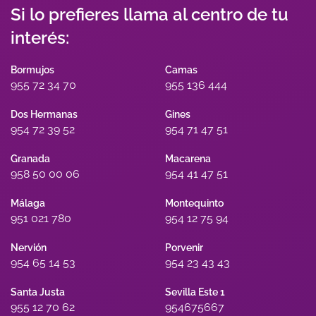
Si lo prefieres llama al centro de tu
interés:
Bormujos
Camas
955 72 34 70
955 136 444
Dos Hermanas
Gines
954 72 39 52
954 71 47 51
Granada
Macarena
958 50 00 06
954 41 47 51
Málaga
Montequinto
951 021 780
954 12 75 94
Nervión
Porvenir
954 65 14 53
954 23 43 43
Santa Justa
Sevilla Este 1
955 12 70 62
954675667