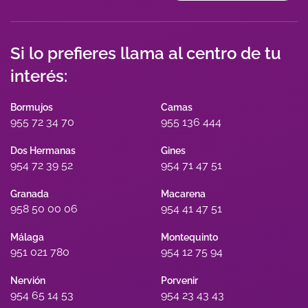
Si lo prefieres llama al centro de tu
interés:
Bormujos
Camas
955 72 34 70
955 136 444
Dos Hermanas
Gines
954 72 39 52
954 71 47 51
Granada
Macarena
958 50 00 06
954 41 47 51
Málaga
Montequinto
951 021 780
954 12 75 94
Nervión
Porvenir
954 65 14 53
954 23 43 43