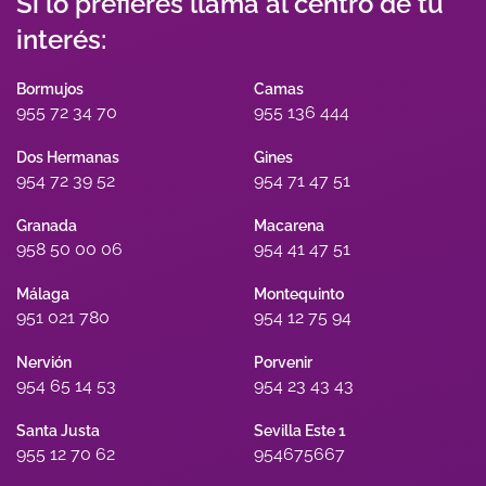
Si lo prefieres llama al centro de tu
interés:
Bormujos
Camas
955 72 34 70
955 136 444
Dos Hermanas
Gines
954 72 39 52
954 71 47 51
Granada
Macarena
958 50 00 06
954 41 47 51
Málaga
Montequinto
951 021 780
954 12 75 94
Nervión
Porvenir
954 65 14 53
954 23 43 43
Santa Justa
Sevilla Este 1
955 12 70 62
954675667