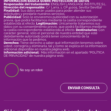
INFORMACIÓN BÁSICA SOBRE PROTECCIÓN DE DATOS
Responsable del tratamiento:
ENGLISH LANGUAGE INSTITUTE,S.L.
Dirección del responsable:
C/ Larra, 1, CP 41005, Sevilla (Sevilla)
Finalidad:
Sus datos serán usados para poder atender sus
solicitudes y prestarle nuestros servicios.
Publicidad:
Solo le enviaremos publicidad con su autorización
previa, que podrá facilitarnos mediante la casilla correspondiente
establecida al efecto.
Legitimación:
Únicamente trataremos sus
datos con su consentimiento previo, que podrá facilitarnos mediante
la casilla correspondiente establecida al efecto.
Destinatarios:
Con
carácter general, sólo el personal de nuestra entidad que esté
debidamente autorizado podrá tener conocimiento de la
información que le pedimos.
Derechos:
Tiene derecho a saber qué información tenemos sobre
usted, corregirla y eliminarla, tal y como se explica en la información
adicional disponible en nuestra página web.
Información adicional:
Más información en el apartado “POLÍTICA
DE PRIVACIDAD” de nuestra página web.
No soy un robot
ENVIAR CONSULTA