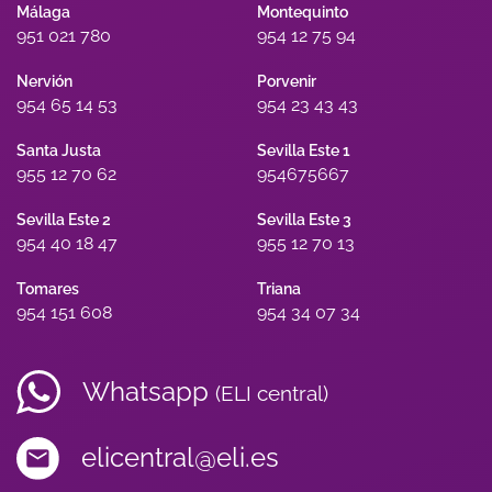
Málaga
Montequinto
951 021 780
954 12 75 94
Nervión
Porvenir
954 65 14 53
954 23 43 43
Santa Justa
Sevilla Este 1
955 12 70 62
954675667
Sevilla Este 2
Sevilla Este 3
954 40 18 47
955 12 70 13
Tomares
Triana
954 151 608
954 34 07 34
Whatsapp
(ELI central)
elicentral@eli.es