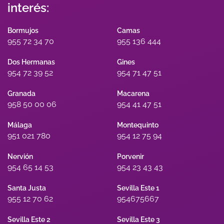
interés:
Bormujos
Camas
955 72 34 70
955 136 444
Dos Hermanas
Gines
954 72 39 52
954 71 47 51
Granada
Macarena
958 50 00 06
954 41 47 51
Málaga
Montequinto
951 021 780
954 12 75 94
Nervión
Porvenir
954 65 14 53
954 23 43 43
Santa Justa
Sevilla Este 1
955 12 70 62
954675667
Sevilla Este 2
Sevilla Este 3