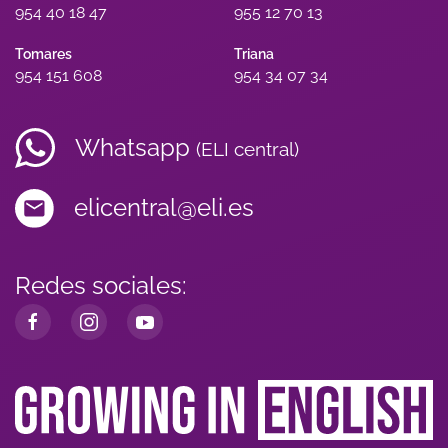
954 40 18 47
955 12 70 13
Tomares
Triana
954 151 608
954 34 07 34
Whatsapp
(ELI central)
elicentral@eli.es
Redes sociales: